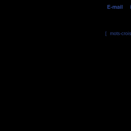
[
mots-croi